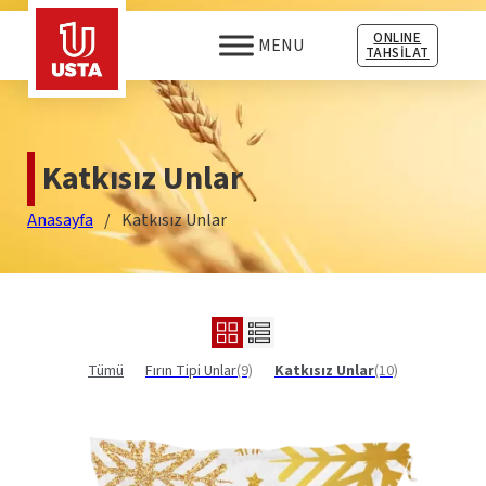
ONLINE
MENU
TAHSİLAT
Katkısız Unlar
Anasayfa
/
Katkısız Unlar
Tümü
Fırın Tipi Unlar
(9)
Katkısız Unlar
(10)