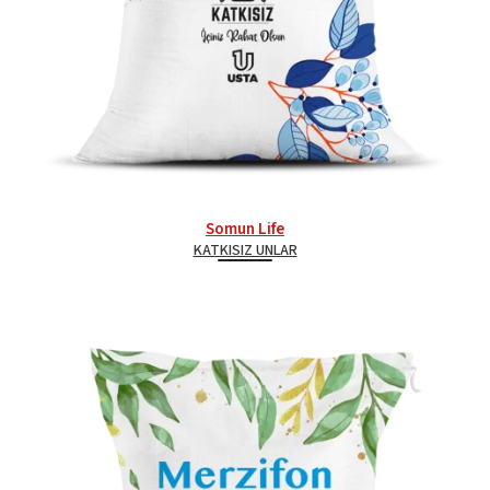
Somun Life
KATKISIZ UNLAR