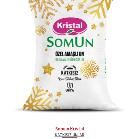
Somun Kristal
KATKISIZ UNLAR