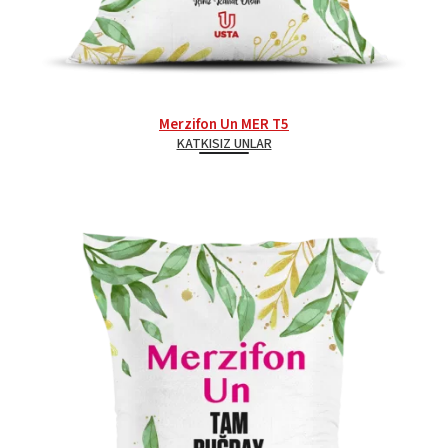
Merzifon Un MER T5
KATKISIZ UNLAR