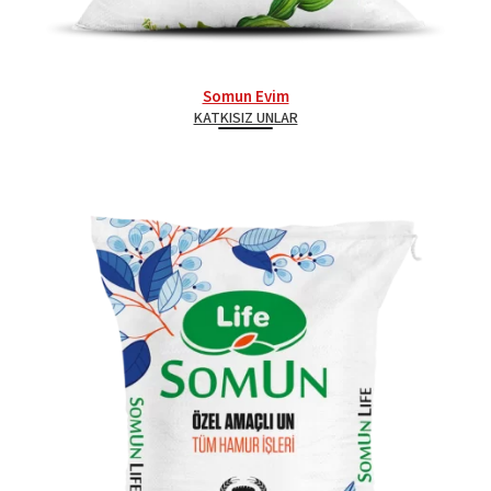
Somun Evim
KATKISIZ UNLAR