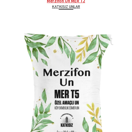
Merzifon Un MER T2
KATKISIZ UNLAR