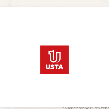
Somun Evi
Özel Amaçlı Buğday
Katkısız, Tüm Hamur İşler
Katkı maddesi kullanılmadan üre
tüm hamur işlerinde kullanılmak 
türlü ev kullanımının yanı sıra k
ekmeği tadını ve kokusunu da s
Yüksek protein ve glüten ayrıca 