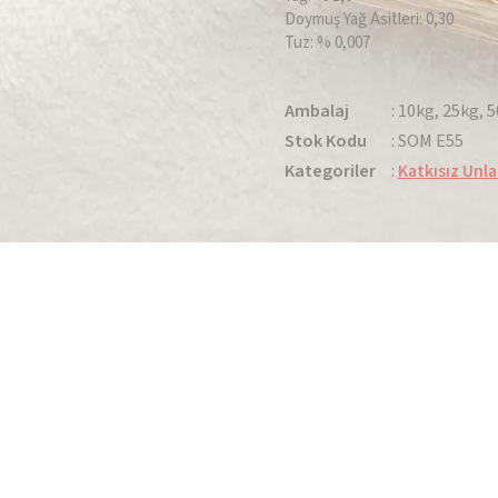
Doymuş Yağ Asitleri: 0,30
Tuz: % 0,007
Ambalaj
: 10kg, 25kg, 
Stok Kodu
:
SOM E55
Kategoriler
:
Katkısız Unla