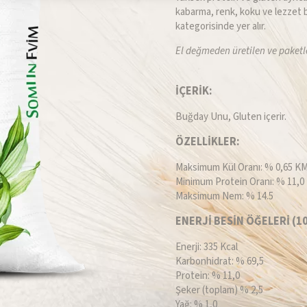
kabarma, renk, koku ve lezzet 
kategorisinde yer alır.
El değmeden üretilen ve paketl
İÇERİK:
Buğday Unu, Gluten içerir.
ÖZELLİKLER:
Maksimum Kül Oranı: % 0,65 K
Minimum Protein Oranı: % 11,0
Maksimum Nem: % 14.5
ENERJİ BESİN ÖĞELERİ (10
Enerji: 335 Kcal
Karbonhidrat: % 69,5
Protein: % 11,0
Şeker (toplam) % 2,5
Yağ: % 1,0