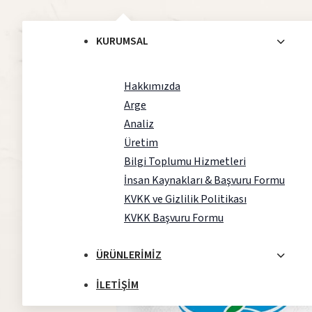
KURUMSAL
Hakkımızda
Arge
Analiz
Anasayfa
/
Katkısız Unlar
/
Somun Evim
Üretim
Bilgi Toplumu Hizmetleri
İnsan Kaynakları & Başvuru Formu
KVKK ve Gizlilik Politikası
KVKK Başvuru Formu
ÜRÜNLERIMIZ
İLETIŞIM