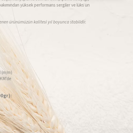
bakımından yüksek performans sergiler ve lüks un
enen ürünümüzün kalitesi yıl boyunca stabildir.
M (m/m)
 KM’de
0gr):