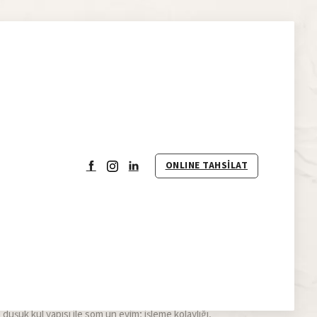
m
ONLINE
TAHSİLAT
 Unu
i
tilen, pasta, börek, çörek, kurabiye, poğaça, pide gibi
üzere çok üst kalite buğdaylar kullanılarak üretilir. Her
atkısız ve çok üst kalitesi sayesinde klasikleşmiş köy
unabilmektedir.
düşük kül yapısı ile som un evim; işleme kolaylığı,