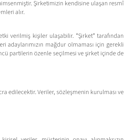
benimsenmiştir. Şirketimizin kendisine ulaşan resmî
mleri alır.
etki verilmiş kişiler ulaşabilir. “Şirket” tarafından
şteri adaylarımızın mağdur olmaması için gerekli
ü partilerin özenle seçilmesi ve şirket içinde de
cra edilecektir. Veriler, sözleşmenin kurulması ve
kişisel veriler, müşterinin onayı alınmaksızın