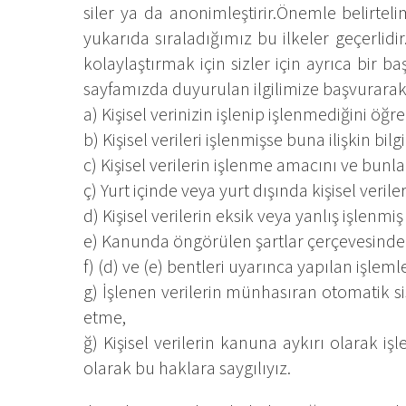
siler ya da anonimleştirir.Önemle belirteli
yukarıda sıraladığımız bu ilkeler geçerlid
kolaylaştırmak için sizler için ayrıca bir ba
sayfamızda duyurulan ilgilimize başvurarak ke
a) Kişisel verinizin işlenip işlenmediğini öğ
b) Kişisel verileri işlenmişse buna ilişkin bilg
c) Kişisel verilerin işlenme amacını ve bun
ç) Yurt içinde veya yurt dışında kişisel verile
d) Kişisel verilerin eksik veya yanlış işlenm
e) Kanunda öngörülen şartlar çerçevesinde ki
f) (d) ve (e) bentleri uyarınca yapılan işlemle
g) İşlenen verilerin münhasıran otomatik sis
etme,
ğ) Kişisel verilerin kanuna aykırı olarak i
olarak bu haklara saygılıyız.