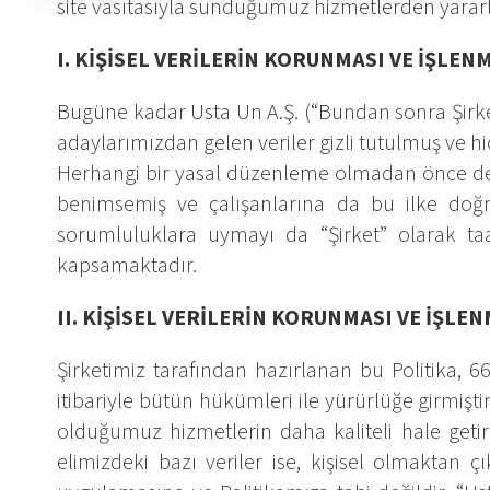
site vasıtasıyla sunduğumuz hizmetlerden yararlan
I. KİŞİSEL VERİLERİN KORUNMASI VE İŞLEN
Bugüne kadar Usta Un A.Ş. (“Bundan sonra Şirket 
adaylarımızdan gelen veriler gizli tutulmuş ve hiç
Herhangi bir yasal düzenleme olmadan önce de şir
benimsemiş ve çalışanlarına da bu ilke doğru
sorumluluklara uymayı da “Şirket” olarak taahh
kapsamaktadır.
II. KİŞİSEL VERİLERİN KORUNMASI VE İŞLE
Şirketimiz tarafından hazırlanan bu Politika, 
itibariyle bütün hükümleri ile yürürlüğe girmişt
olduğumuz hizmetlerin daha kaliteli hale getiril
elimizdeki bazı veriler ise, kişisel olmaktan ç