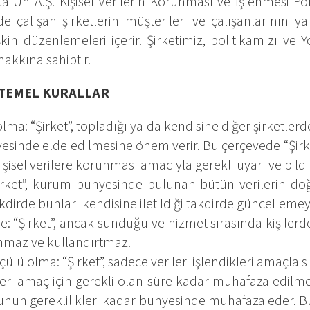
a Un A.Ş. Kişisel Verilerin Korunması ve İşlenmesi Poli
de çalışan şirketlerin müşterileri ve çalışanlarının y
şkin düzenlemeleri içerir. Şirketimiz, politikamızı ve
hakkına sahiptir.
Lİ TEMEL KURALLAR
ma: “Şirket”, topladığı ya da kendisine diğer şirketlerd
esinde elde edilmesine önem verir. Bu çerçevede “Şirk
işisel verilere korunması amacıyla gerekli uyarı ve bildi
rket”, kurum bünyesinde bulunan bütün verilerin doğr
takdirde bunları kendisine iletildiği takdirde güncelleme
e: “Şirket”, ancak sunduğu ve hizmet sırasında kişilerde
lanmaz ve kullandırtmaz.
lçülü olma: “Şirket”, sadece verileri işlendikleri amaçla s
leri amaç için gerekli olan süre kadar muhafaza edilme
kukunun gereklilikleri kadar bünyesinde muhafaza eder. 