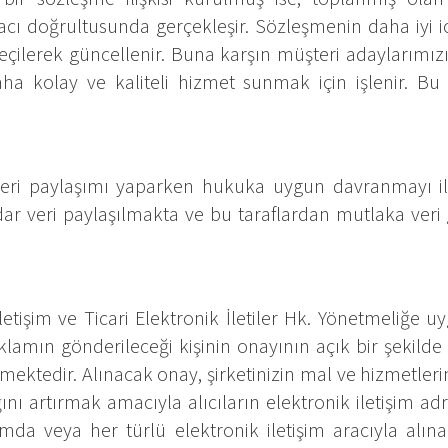
cı doğrultusunda gerçekleşir. Sözleşmenin daha iyi icr
a geçilerek güncellenir. Buna karşın müşteri adaylarımı
a kolay ve kaliteli hizmet sunmak için işlenir. Bu ve
veri paylaşımı yaparken hukuka uygun davranmayı ilke 
ar veri paylaşılmakta ve bu taraflardan mutlaka veri g
letişim ve Ticari Elektronik İletiler Hk. Yönetmeliğe
eklamın gönderileceği kişinin onayının açık bir şekild
etmektedir. Alınacak onay, şirketinizin mal ve hizmetler
ını artırmak amacıyla alıcıların elektronik iletişim adre
mda veya her türlü elektronik iletişim aracıyla alınabil