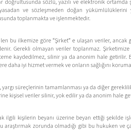
çlar doğrultusunda sözlü, yazılı ve elektronik ortamd
in yasadan ve sözleşmeden doğan yükümlülüklerini 
tusunda toplanmakta ve işlenmektedir.
erilen bu ilkemize göre “Şirket” e ulaşan veriler, anca
enir. Gerekli olmayan veriler toplanmaz. Şirketimize i
isteme kaydedilmez, silinir ya da anonim hale getirilir. B
rilere daha iyi hizmet vermek ve onların sağlığını korum
argı süreçlerinin tamamlanması ya da diğer gereklilik
ine kişisel veriler silinir, yok edilir ya da anonim hale geti
ilgili kişilerin beyanı üzerine beyan ettiği şekilde işl
ğunu araştırmak zorunda olmadığı gibi bu hukuken ve ç