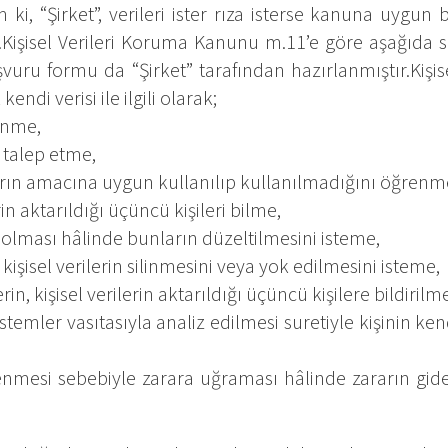
m ki, “Şirket”, verileri ister rıza isterse kanuna uygun
ir.Kişisel Verileri Koruma Kanunu m.11’e göre aşağıda 
şvuru formu da “Şirket” tarafından hazırlanmıştır.Kişise
ndi verisi ile ilgili olarak;
renme,
i talep etme,
ların amacına uygun kullanılıp kullanılmadığını öğrenm
rin aktarıldığı üçüncü kişileri bilme,
iş olması hâlinde bunların düzeltilmesini isteme,
şisel verilerin silinmesini veya yok edilmesini isteme,
rin, kişisel verilerin aktarıldığı üçüncü kişilere bildirilm
temler vasıtasıyla analiz edilmesi suretiyle kişinin ke
şlenmesi sebebiyle zarara uğraması hâlinde zararın gider