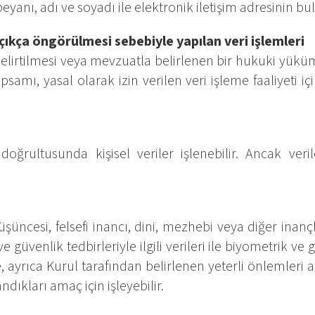
eyanı, adı ve soyadı ile elektronik iletişim adresinin b
ıkça öngörülmesi sebebiyle yapılan veri işlemleri
ça belirtilmesi veya mevzuatla belirlenen bir hukuki yük
apsamı, yasal olarak izin verilen veri işleme faaliyeti i
rultusunda kişisel veriler işlenebilir. Ancak veril
düşüncesi, felsefi inancı, dini, mezhebi veya diğer inançl
güvenlik tedbirleriyle ilgili verileri ile biyometrik ve gen
e, ayrıca Kurul tarafından belirlenen yeterli önlemleri al
andıkları amaç için işleyebilir.