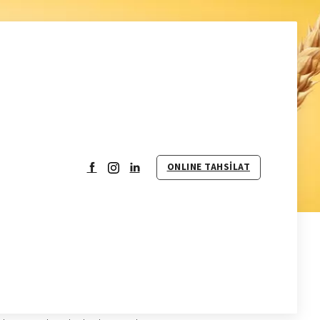
ONLINE
TAHSİLAT
size ve talep ettiğiniz hizmetlere ilişkin olarak
tlara tabidir. Bu web sitesini ziyaret etmekle ve bu