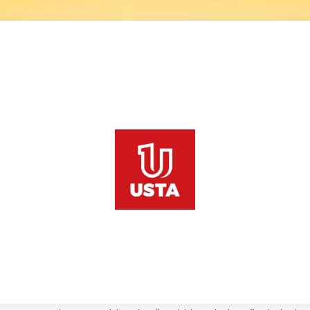
 Gizlilik Politikası
asıyla sunduğumuz hizmetlerden yararlanmanız sırasında, 
ve korunacağı, işbu “Gizlilik Politikası”nda belirtilen şar