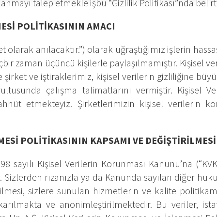
mayı talep etmekle işbu “Gizlilik Politikası”nda belirti
MESİ POLİTİKASININ AMACI
olarak anılacaktır.”) olarak uğraştığımız işlerin hass
bir zaman üçüncü kişilerle paylaşılmamıştır. Kişisel ver
ket ve iştiraklerimiz, kişisel verilerin gizliliğine bü
ltusunda çalışma talimatlarını vermiştir. Kişisel V
üt etmekteyiz. Şirketlerimizin kişisel verilerin koru
NMESİ POLİTİKASININ KAPSAMI VE DEĞİŞTİRİLMESİ
6698 sayılı Kişisel Verilerin Korunması Kanunu’na (“K
ir. Sizlerden rızanızla ya da Kanunda sayılan diğer hu
mesi, sizlere sunulan hizmetlerin ve kalite politikamız
ıkarılmakta ve anonimleştirilmektedir. Bu veriler, ista