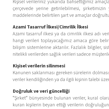
Kişisel verileriniz yukarıda bahsettiğimiz ama
çerçevede yerine getirilebilmesi, şirketimiz
maddelerinde belirtilen şart ve amaçlar doğrul
Azami Tasarruf İlkesi/Cimrilik İlkesi
Azami tasarruf ilkesi ya da cimrilik ilkesi adı v
hangi verileri toplayacağımız amaca göre belirl
bilişim sistemlerine aktarılır. Fazlalık bilgiler, s
nitelikli verilerden sağlık verileri sadece müşte
Kişisel verilerin silinmesi
Kanunen saklanması gereken sürelerin dolması, y
veriler kendiliğinden ya da ilgili kişinin talebi üzer
Doğruluk ve veri güncelliği
“Şirket” bünyesinde bulunan veriler, kural olarak 
kuran kişilerin beyan ettiği verilerin doğrulu