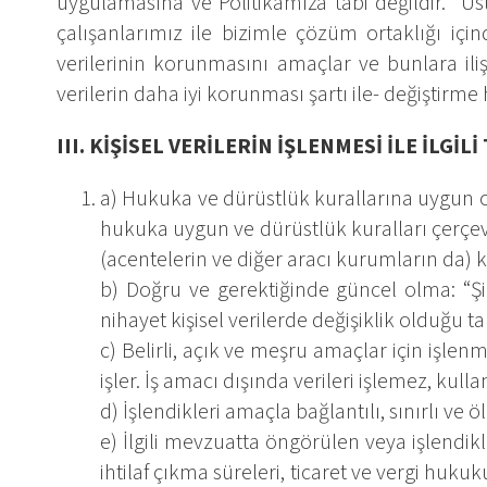
uygulamasına ve Politikamıza tabi değildir. “Ust
çalışanlarımız ile bizimle çözüm ortaklığı için
verilerinin korunmasını amaçlar ve bunlara ili
verilerin daha iyi korunması şartı ile- değiştirme 
III. KİŞİSEL VERİLERİN İŞLENMESİ İLE İLGİ
a) Hukuka ve dürüstlük kurallarına uygun ol
hukuka uygun ve dürüstlük kuralları çerçev
(acentelerin ve diğer aracı kurumların da) k
b) Doğru ve gerektiğinde güncel olma: “Şi
nihayet kişisel verilerde değişiklik olduğu 
c) Belirli, açık ve meşru amaçlar için işlenm
işler. İş amacı dışında verileri işlemez, kul
d) İşlendikleri amaçla bağlantılı, sınırlı ve ö
e) İlgili mevzuatta öngörülen veya işlendik
ihtilaf çıkma süreleri, ticaret ve vergi hu