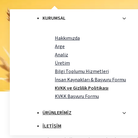
KURUMSAL
Hakkımızda
Arge
Analiz
Kişisel Verilerin Korunması ve
Üretim
Bilgi Toplumu Hizmetleri
USTA UN A.Ş.
İnsan Kaynakları & Başvuru Formu
KVKK ve Gizlilik Politikası
KVKK Başvuru Formu
ÜRÜNLERIMIZ
Web Sitesi Gizlilik Sözleşmesi
Bu web sitesini ziyaret etmeniz ve bu site vasıt
İLETIŞIM
elde ettiğimiz bilgilerin ne şekilde kullanılacağı 