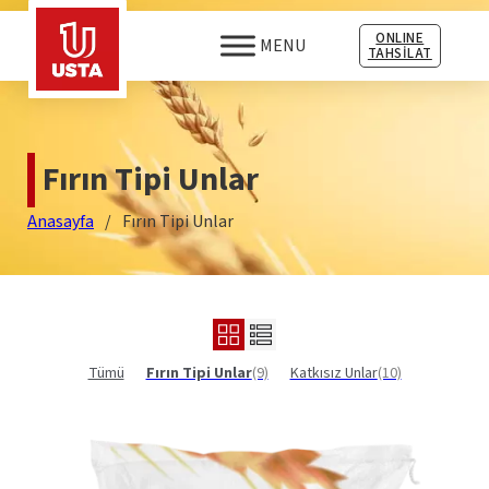
ONLINE
MENU
TAHSİLAT
Fırın Tipi Unlar
Anasayfa
/
Fırın Tipi Unlar
Tümü
Fırın Tipi Unlar
(9)
Katkısız Unlar
(10)