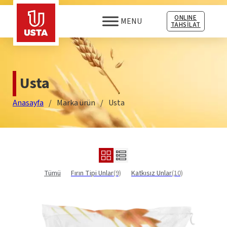
ONLINE
MENU
TAHSİLAT
Usta
Anasayfa
/
Marka ürün
/
Usta
Tümü
Fırın Tipi Unlar
(9)
Katkısız Unlar
(10)